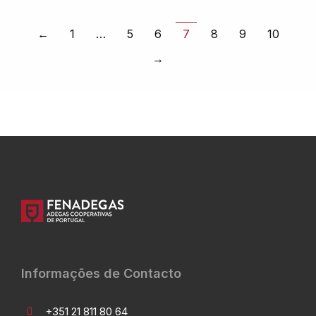
←
1
…
5
6
7
8
9
10
→
Informações de Contacto
+351 21 811 80 64