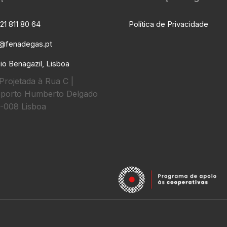
21 811 80 64
Política de Privacidade
l@fenadegas.pt
io Benagazil, Lisboa
Projetada à Rua C |
porto Humberto Delgado
-008 Lisboa