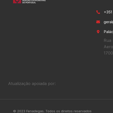
+351 
gera
Palác
Rua 
Aero
1700
Atualização apoiada por:
© 2023 Fenadegas. Todos os direitos reservados