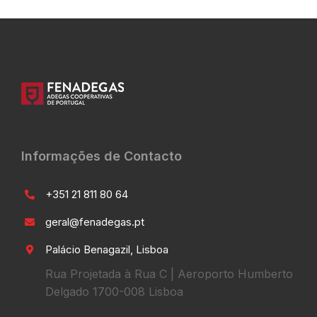
Informações de Contacto
+351 21 811 80 64
geral@fenadegas.pt
Palácio Benagazil, Lisboa
Rua Projetada à Rua C | Aeroporto Humberto
Delgado 1700-008 Lisboa