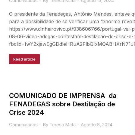
Comunicados
By
Teresa Mata
Agosto 13, 2024
O presidente da Fenadegas, António Mendes, antevê qu
para a possibilidade de se verificar uma “enorme revol
https://www.dinheirovivo.pt/938606766/portugal-vai-p
08-06-video-adegas-contestam-destilacao-de-crise-e
fbclid=IwY2xjawEgGDdleHRuA2FlbQIxMQABHXrN
Read article
COMUNICADO DE IMPRENSA da
FENADEGAS sobre Destilação de
Crise 2024
Comunicados
By
Teresa Mata
Agosto 8, 2024