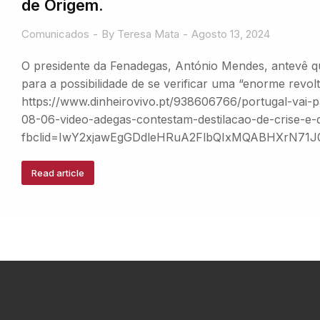
de Origem.
Comunicados
By
Teresa Mata
Agosto 13, 2024
O presidente da Fenadegas, António Mendes, antevê qu
para a possibilidade de se verificar uma “enorme revol
https://www.dinheirovivo.pt/938606766/portugal-vai-p
08-06-video-adegas-contestam-destilacao-de-crise-e
fbclid=IwY2xjawEgGDdleHRuA2FlbQIxMQABHXrN
Read article