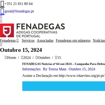
+351 21 811 80 64
geral@fenadegas.pt
Fenadegas
Serviços
Associadas
Fenadegas em números
Notícias
Outubro 15, 2024
You are here:
Home
2024
Outubro
15
FENADEGAS Noticias nº 64 out 2024 – Campanha Para Defende
Informações
By
Teresa Mata
Outubro 15, 2024
Assine a Declaração em http://www.vitaevino.org/pt-pt/