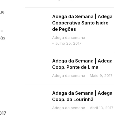
ue
Adega da Semana | Adega
Cooperativa Santo Isidro
de Pegões
vo
 às
Adega da semana
Julho 25, 2017
Adega da Semana | Adega
Coop. Ponte de Lima
Adega da semana
Maio 9, 2017
Adega da Semana | Adega
Coop. da Lourinhã
Adega da semana
Abril 13, 2017
017