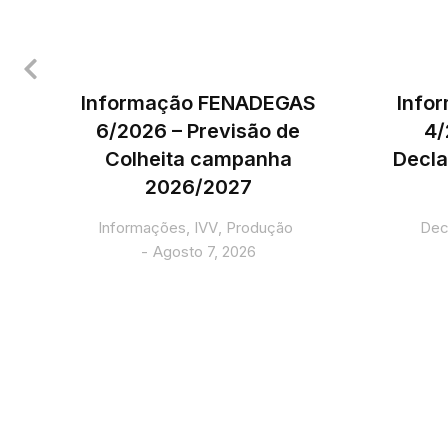
Informação FENADEGAS
Info
6/2026 – Previsão de
4/
Colheita campanha
Decla
2026/2027
5
Informações
,
IVV
,
Produção
Dec
Agosto 7, 2026