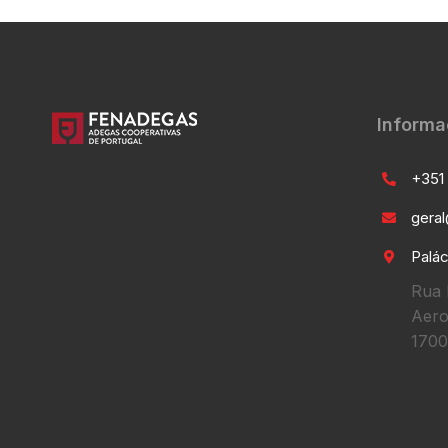
Informa
+351 
gera
Palác
Rua 
Aero
1700