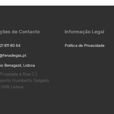
ções de Contacto
Informação Legal
21 811 80 64
Política de Privacidade
l@fenadegas.pt
io Benagazil, Lisboa
Projetada à Rua C |
porto Humberto Delgado
-008 Lisboa