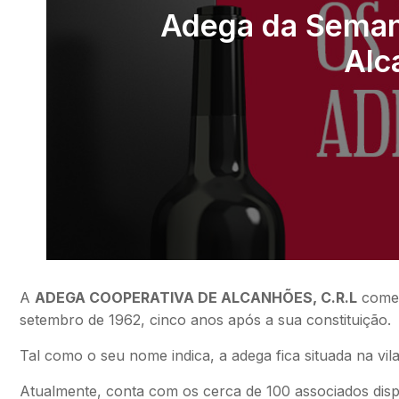
Adega da Seman
Alc
A
ADEGA COOPERATIVA DE ALCANHÕES, C.R.L
começ
setembro de 1962, cinco anos após a sua constituição.
Tal como o seu nome indica, a adega fica situada na v
Atualmente, conta com os cerca de 100 associados dis