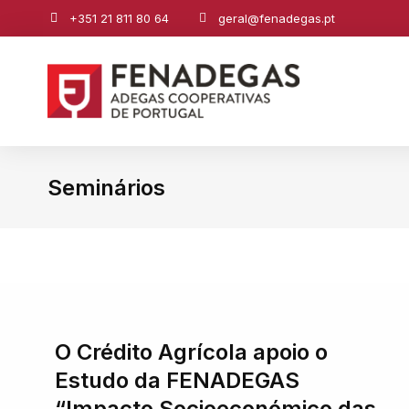
+351 21 811 80 64
geral@fenadegas.pt
Seminários
You are here:
O Crédito Agrícola apoio o
Estudo da FENADEGAS
“Impacto Socioeconómico das