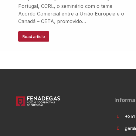
Portugal, CCRL, o seminário com o tema
Acordo Comercial entre a União Europeia e o
Canadá – CETA, promovido…
Read article
Informa
+351 
gera