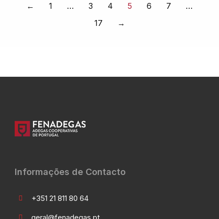
←
1
…
3
4
5
6
7
…
17
→
Informações de Contacto
+351 21 811 80 64
geral@fenadegas.pt