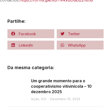
contactos.
https://forms.gle/xBTN4xBDta3z2n858
Partilhe:
Facebook
Twitter
LinkedIn
WhatsApp
Da mesma categoria:
Um grande momento para o
cooperativismo vitivinícola – 10
dezembro 2025
Ação
,
IVV
Dezembro 15, 2025