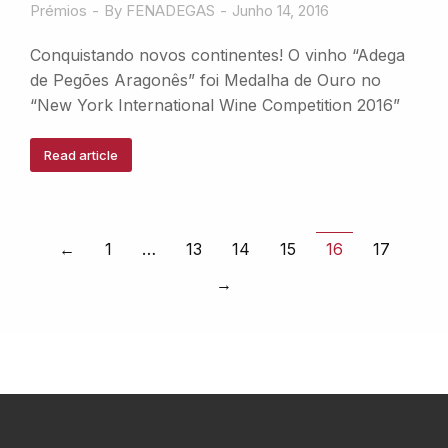
Prémios
By
FENADEGAS
Junho 14, 2016
Conquistando novos continentes! O vinho “Adega
de Pegões Aragonês” foi Medalha de Ouro no
“New York International Wine Competition 2016”
Read article
←
1
…
13
14
15
16
17
→