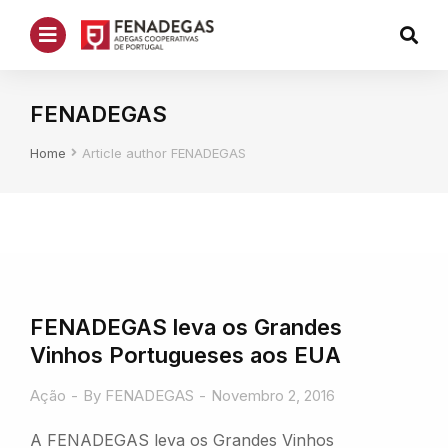
FENADEGAS
You are here:
Home
Article author FENADEGAS
FENADEGAS leva os Grandes
Vinhos Portugueses aos EUA
Ação
By
FENADEGAS
Novembro 2, 2016
A FENADEGAS leva os Grandes Vinhos