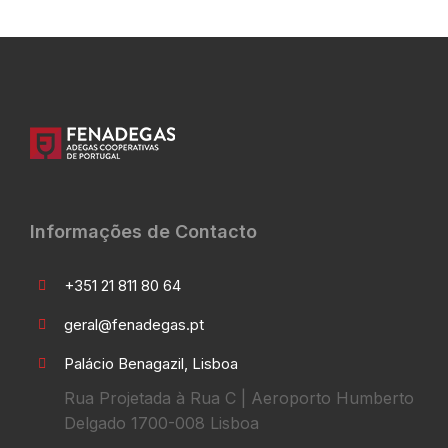
Informações de Contacto
+351 21 811 80 64
geral@fenadegas.pt
Palácio Benagazil, Lisboa
Rua Projetada à Rua C | Aeroporto Humberto
Delgado 1700-008 Lisboa