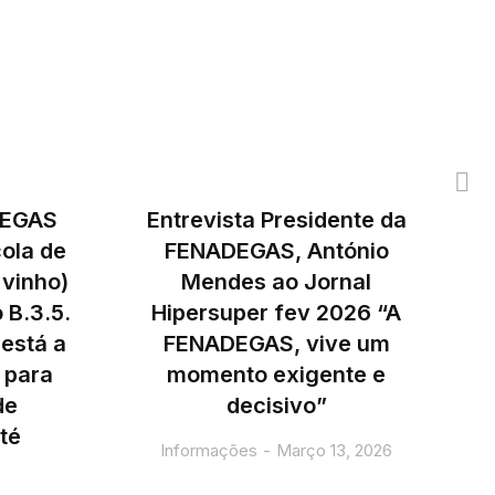
DEGAS
Entrevista Presidente da
ola de
FENADEGAS, António
 vinho)
Mendes ao Jornal
 B.3.5.
Hipersuper fev 2026 “A
está a
FENADEGAS, vive um
A
 para
momento exigente e
de
decisivo”
té
Informações
Março 13, 2026