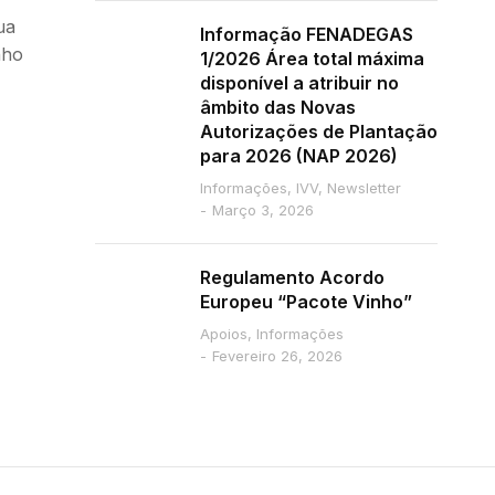
ua
Informação FENADEGAS
nho
1/2026 Área total máxima
disponível a atribuir no
âmbito das Novas
Autorizações de Plantação
para 2026 (NAP 2026)
Informações
,
IVV
,
Newsletter
Março 3, 2026
Regulamento Acordo
Europeu “Pacote Vinho”
Apoios
,
Informações
Fevereiro 26, 2026