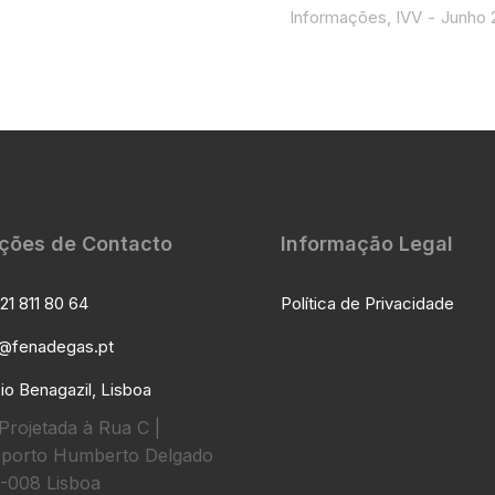
Informações
,
IVV
Junho 
ções de Contacto
Informação Legal
21 811 80 64
Política de Privacidade
l@fenadegas.pt
io Benagazil, Lisboa
Projetada à Rua C |
porto Humberto Delgado
-008 Lisboa