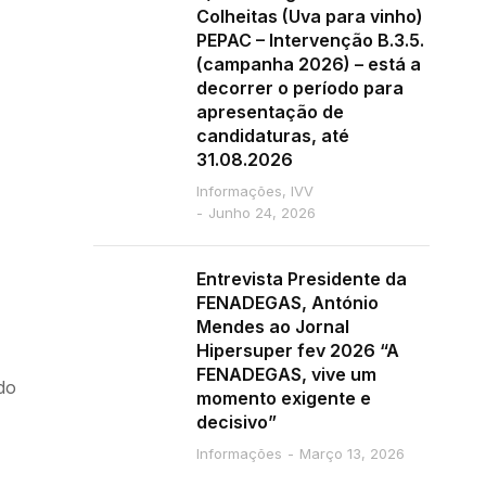
Colheitas (Uva para vinho)
PEPAC – Intervenção B.3.5.
(campanha 2026) – está a
decorrer o período para
apresentação de
candidaturas, até
31.08.2026
Informações
,
IVV
Junho 24, 2026
Entrevista Presidente da
FENADEGAS, António
Mendes ao Jornal
Hipersuper fev 2026 “A
FENADEGAS, vive um
do
momento exigente e
decisivo”
Informações
Março 13, 2026