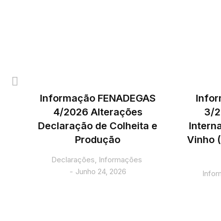
Informação FENADEGAS
Info
4/2026 Alterações
3/2
e
Declaração de Colheita e
Intern
ha
Produção
Vinho (
Declarações
,
Informações
Junho 24, 2026
Info