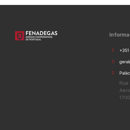
Informa
+351 
gera
Palác
Rua 
Aero
1700