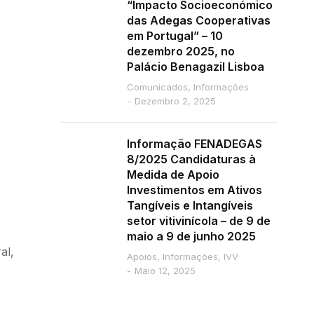
“Impacto Socioeconómico
das Adegas Cooperativas
em Portugal” – 10
dezembro 2025, no
Palácio Benagazil Lisboa
Comunicados
,
Informações
Dezembro 2, 2025
Informação FENADEGAS
8/2025 Candidaturas à
Medida de Apoio
Investimentos em Ativos
Tangíveis e Intangíveis
setor vitivinícola – de 9 de
maio a 9 de junho 2025
al,
Apoios
,
Informações
,
IVV
Maio 12, 2025