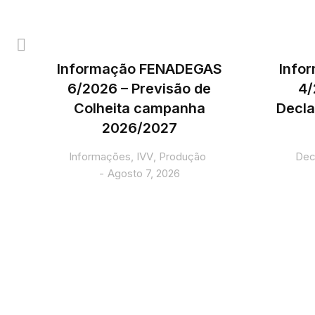
Informação FENADEGAS
Info
6/2026 – Previsão de
4/
Colheita campanha
Decla
2026/2027
5
Informações
,
IVV
,
Produção
Dec
Agosto 7, 2026