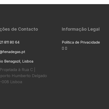
ções de Contacto
Informação Legal
21 811 80 64
Política de Privacidade
l@fenadegas.pt
io Benagazil, Lisboa
Projetada à Rua C |
porto Humberto Delgado
-008 Lisboa