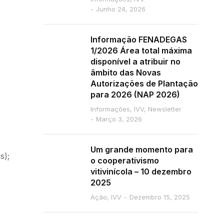
Junho 24, 2026
Informação FENADEGAS
1/2026 Área total máxima
disponível a atribuir no
âmbito das Novas
Autorizações de Plantação
para 2026 (NAP 2026)
Informações
,
IVV
,
Newsletter
Março 3, 2026
Um grande momento para
s);
o cooperativismo
vitivinícola – 10 dezembro
2025
Ação
,
IVV
Dezembro 15, 2025