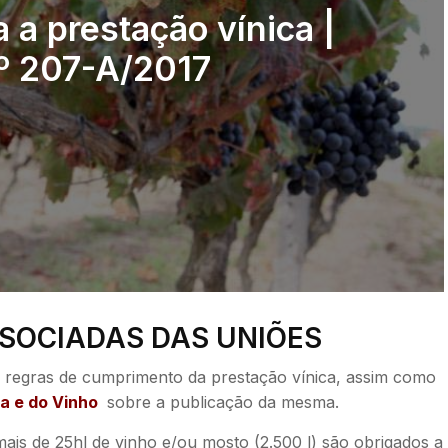
 a prestação vínica |
nº 207-A/2017
SOCIADAS DAS UNIÕES
s regras de cumprimento da prestação vínica, assim como
a e do Vinho
sobre a publicação da mesma.
s de 25hl de vinho e/ou mosto (2.500 l) são obrigados a