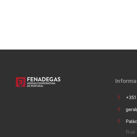
Informa
+351 
gera
Palác
Rua 