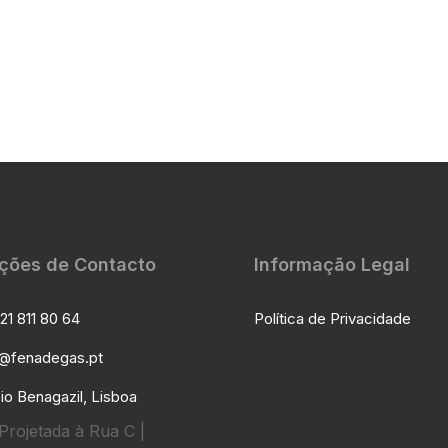
ções de Contacto
Informação Legal
21 811 80 64
Política de Privacidade
l@fenadegas.pt
io Benagazil, Lisboa
Projetada à Rua C |