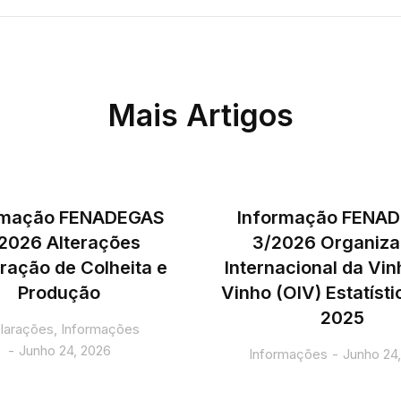
Mais Artigos
rmação FENADEGAS
Informação FENA
2026 Alterações
3/2026 Organiz
ração de Colheita e
Internacional da Vin
Produção
Vinho (OIV) Estatíst
2025
larações
,
Informações
Junho 24, 2026
Informações
Junho 24