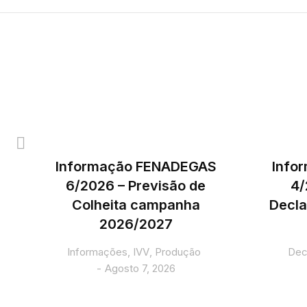
Informação FENADEGAS
Info
6/2026 – Previsão de
4/
Colheita campanha
Decla
2026/2027
5
Informações
,
IVV
,
Produção
Dec
Agosto 7, 2026