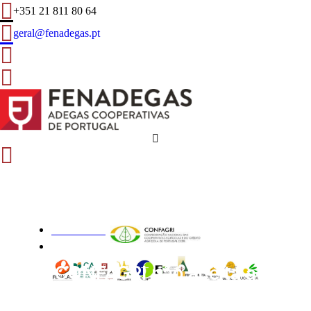
+351 21 811 80 64
geral@fenadegas.pt
0 Nov 2022
Informações
CONFAGRI não aceita a
extinção das Direções