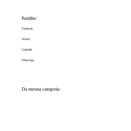
Partilhe:
Facebook
Twitter
LinkedIn
WhatsApp
Da mesma categoria:
Concurso Vinhos do Dão 2025 – prémios
Adegas Cooperativas
Cooperativa
,
Informações
,
Prémios