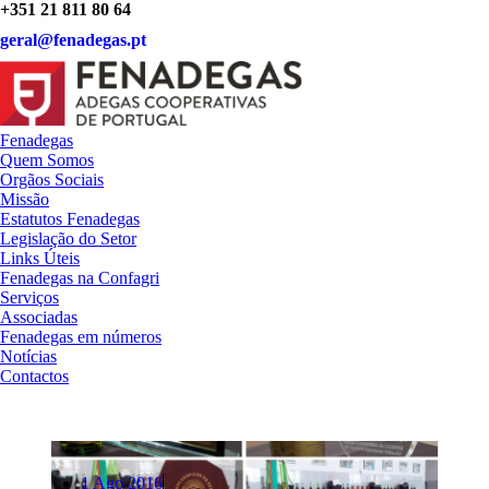
+351 21 811 80 64
geral@fenadegas.pt
Fenadegas
Quem Somos
Orgãos Sociais
Missão
Estatutos Fenadegas
Legislação do Setor
Links Úteis
Fenadegas na Confagri
Serviços
Associadas
Fenadegas em números
Notícias
Contactos
1 Ago 2016