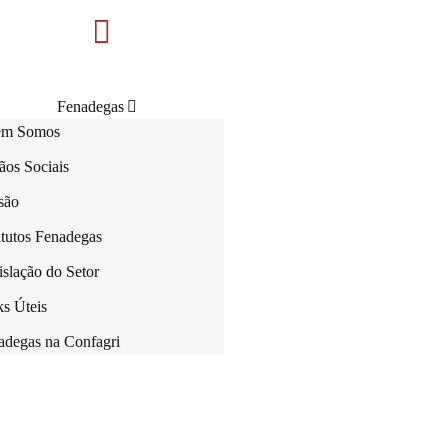
Fenadegas
m Somos
Serviços
Associadas
ãos Sociais
Fenadegas em números
são
Notícias
Contactos
atutos Fenadegas
slação do Setor
ks Úteis
adegas na Confagri