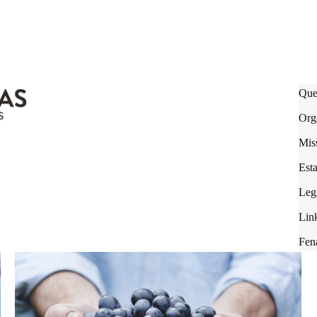
Que
Org
Mis
Est
Legi
Lin
Fen