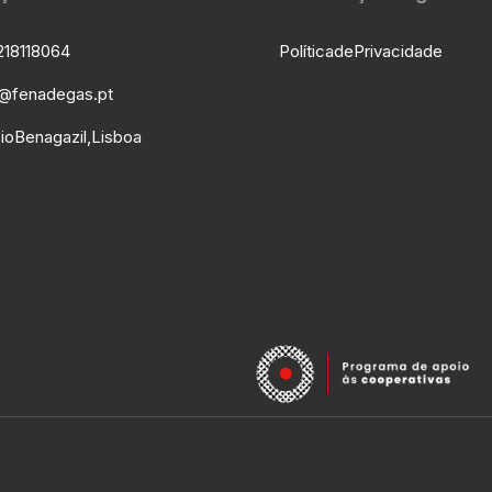
1 811 80 64
Política de Privacidade
l@fenadegas.pt
io Benagazil, Lisboa