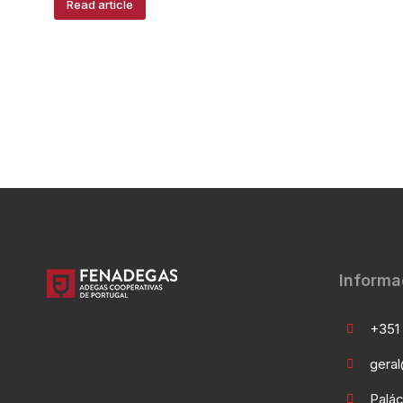
Read article
Informa
+351 
gera
Palác