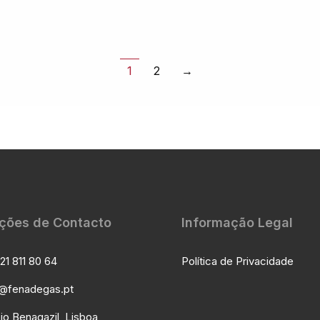
1
2
→
ções de Contacto
Informação Legal
21 811 80 64
Política de Privacidade
l@fenadegas.pt
io Benagazil, Lisboa