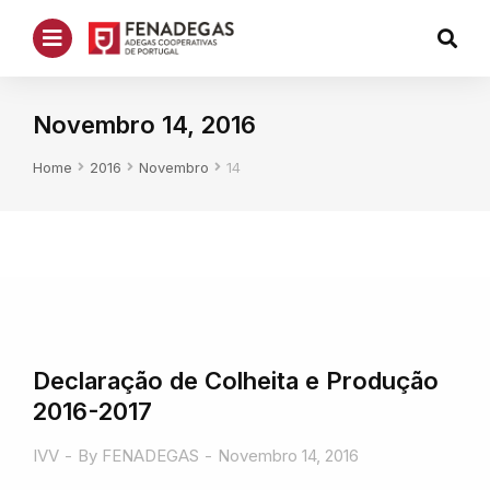
Novembro 14, 2016
You are here:
Home
2016
Novembro
14
Declaração de Colheita e Produção
2016-2017
IVV
By
FENADEGAS
Novembro 14, 2016