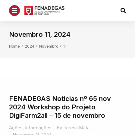
Novembro 11, 2024
You are here:
Home
2024
Novembro
11
FENADEGAS Noticias nº 65 nov
2024 Workshop do Projeto
DigiFarm2all – 15 de novembro
Ações
,
Informações
By
Teresa Mata
Novembro 11, 2024