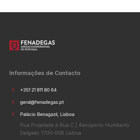
Informações de Contacto
+351 21 811 80 64
geral@fenadegas.pt
Palácio Benagazil, Lisboa
Rua Projetada à Rua C | Aeroporto Humberto
Delgado 1700-008 Lisboa