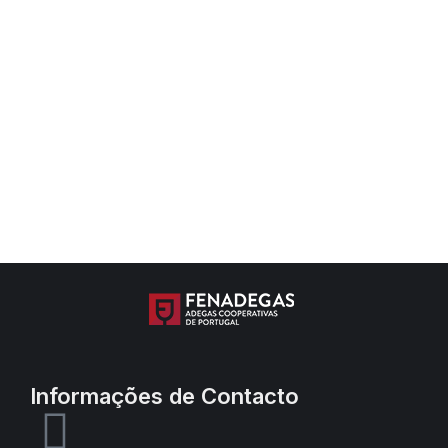
grupo de viticultores da região,
começa a dar sinais muito positivos de
renascimento na área da vitivinicultura
nacional. A primeira grande alteração
dos últimos cinco anos foi ao nível da
comunicação/imagem, uma vez que os
rótulos dos…
Informações de Contacto