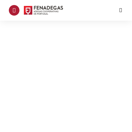
Adega da Semana | Adega
Coop. de Alcobaça
Adega da semana
By
FENADEGAS
Janeiro 23, 2017
Alvo de uma profunda reestruturação
nos últimos anos, a Adega Cooperativa
de Alcobaça, fundada em 1956 por um