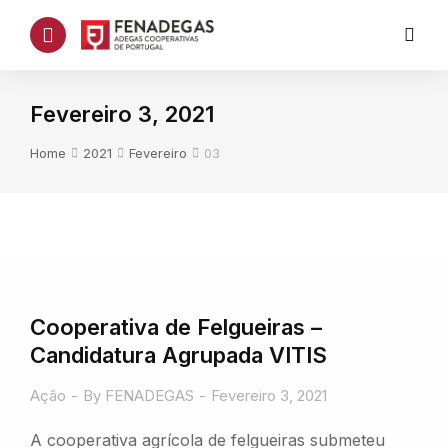
Fevereiro 3, 2021
You are here:
Home
2021
Fevereiro
03
Cooperativa de Felgueiras –
Candidatura Agrupada VITIS
Ação
By
FENADEGAS
Fevereiro 3, 2021
A cooperativa agrícola de felgueiras submeteu