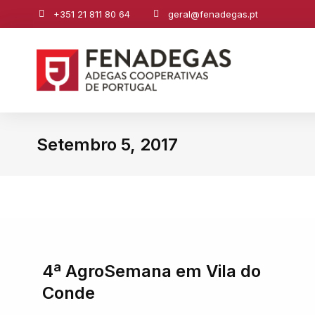
+351 21 811 80 64
geral@fenadegas.pt
Setembro 5, 2017
You are here:
4ª AgroSemana em Vila do
Conde