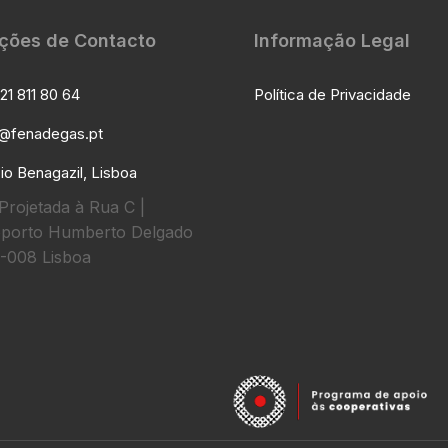
ções de Contacto
Informação Legal
21 811 80 64
Política de Privacidade
l@fenadegas.pt
io Benagazil, Lisboa
Projetada à Rua C |
porto Humberto Delgado
-008 Lisboa