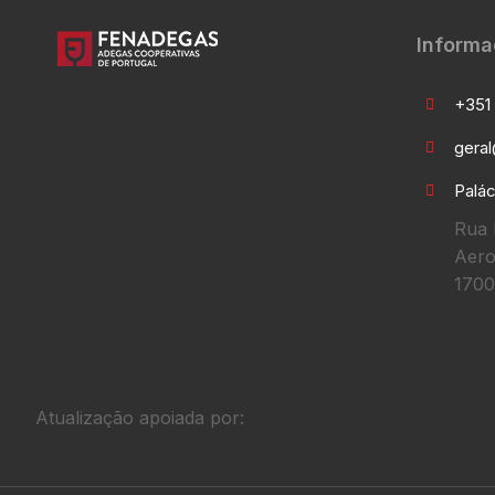
Informa
+351 
gera
Palác
Rua 
Aero
1700
Atualização apoiada por: