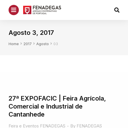
Agosto 3, 2017
You are here:
Home
2017
Agosto
03
27ª EXPOFACIC | Feira Agrícola,
Comercial e Industrial de
Cantanhede
Feira e Eventos FENADEGAS
By
FENADEGAS