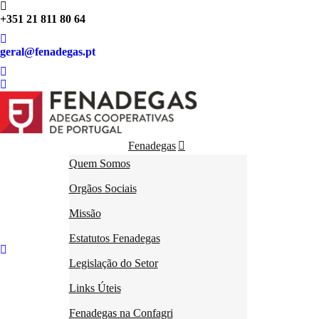
+351 21 811 80 64
geral@fenadegas.pt
Fenadegas
Quem Somos
Serviços
Associadas
Orgãos Sociais
Fenadegas em números
Missão
Notícias
Contactos
Estatutos Fenadegas
Legislação do Setor
Links Úteis
Fenadegas na Confagri