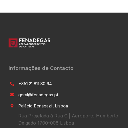
Informações de Contacto
+351 21 811 80 64
geral@fenadegas.pt
Palácio Benagazil, Lisboa
Rua Projetada à Rua C | Aeroporto Humberto
Delgado 1700-008 Lisboa