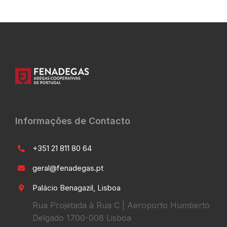
Informações de Contacto
+351 21 811 80 64
geral@fenadegas.pt
Palácio Benagazil, Lisboa
Rua Projetada à Rua C | Aeroporto Humberto
Delgado 1700-008 Lisboa