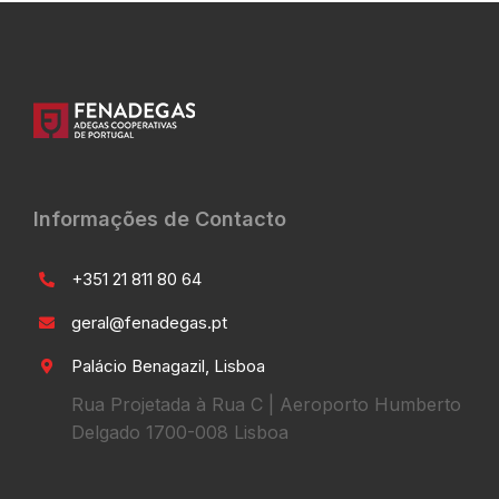
Informações de Contacto
+351 21 811 80 64
geral@fenadegas.pt
Palácio Benagazil, Lisboa
Rua Projetada à Rua C | Aeroporto Humberto
Delgado 1700-008 Lisboa