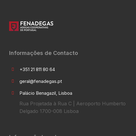
Informações de Contacto
+351 21 811 80 64
geral@fenadegas.pt
Palácio Benagazil, Lisboa
Rua Projetada à Rua C | Aeroporto Humberto
Delgado 1700-008 Lisboa