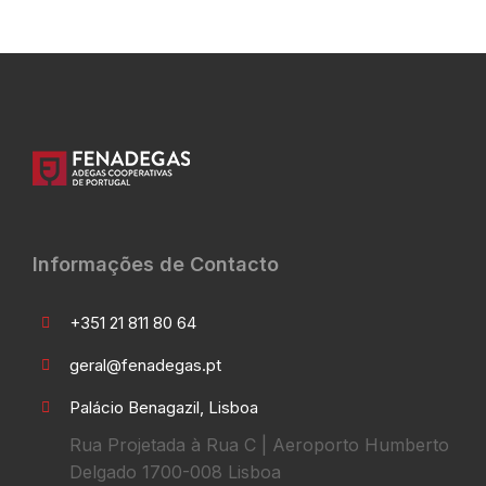
Informações de Contacto
+351 21 811 80 64
geral@fenadegas.pt
Palácio Benagazil, Lisboa
Rua Projetada à Rua C | Aeroporto Humberto
Delgado 1700-008 Lisboa