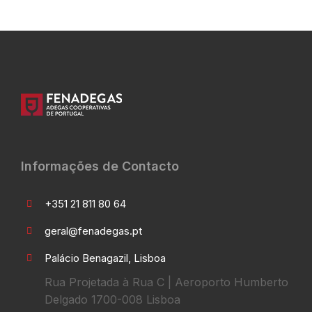
Informações de Contacto
+351 21 811 80 64
geral@fenadegas.pt
Palácio Benagazil, Lisboa
Rua Projetada à Rua C | Aeroporto Humberto
Delgado 1700-008 Lisboa