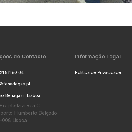
ções de Contacto
Informação Legal
21 811 80 64
Política de Privacidade
l@fenadegas.pt
io Benagazil, Lisboa
Projetada à Rua C |
porto Humberto Delgado
-008 Lisboa