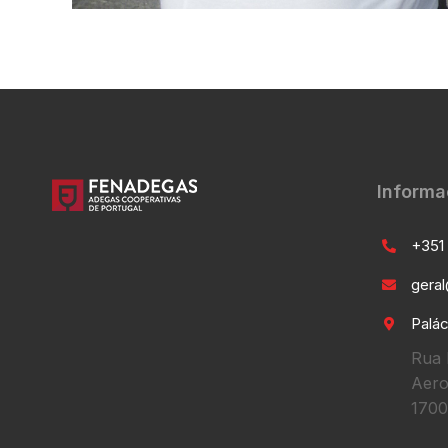
Informa
+351 
gera
Palác
Rua 
Aero
1700